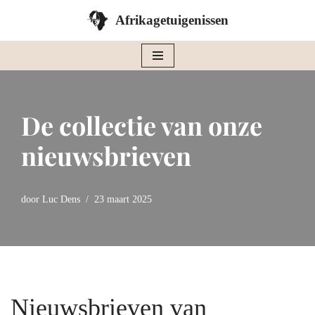
Afrikagetuigenissen
Ga
naar
de
inhoud
De collectie van onze
nieuwsbrieven
door
Luc Dens
23 maart 2025
Nieuwsbrieven van