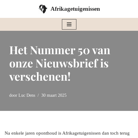
Afrikagetuigenissen
Ga
naar
de
inhoud
Het Nummer 50 van
onze Nieuwsbrief is
verschenen!
door
Luc Dens
30 maart 2025
Na enkele jaren oponthoud is Afrikagetuigenissen dan toch terug