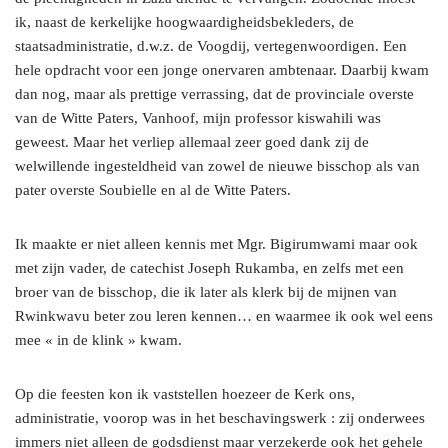
ik, naast de kerkelijke hoogwaardigheidsbekleders, de
staatsadministratie, d.w.z. de Voogdij, vertegenwoordigen. Een
hele opdracht voor een jonge onervaren ambtenaar. Daarbij kwam
dan nog, maar als prettige verrassing, dat de provinciale overste
van de Witte Paters, Vanhoof, mijn professor kiswahili was
geweest. Maar het verliep allemaal zeer goed dank zij de
welwillende ingesteldheid van zowel de nieuwe bisschop als van
pater overste Soubielle en al de Witte Paters.
Ik maakte er niet alleen kennis met Mgr. Bigirumwami maar ook
met zijn vader, de catechist Joseph Rukamba, en zelfs met een
broer van de bisschop, die ik later als klerk bij de mijnen van
Rwinkwavu beter zou leren kennen… en waarmee ik ook wel eens
mee « in de klink » kwam.
Op die feesten kon ik vaststellen hoezeer de Kerk ons,
administratie, voorop was in het beschavingswerk : zij onderwees
immers niet alleen de godsdienst maar verzekerde ook het gehele