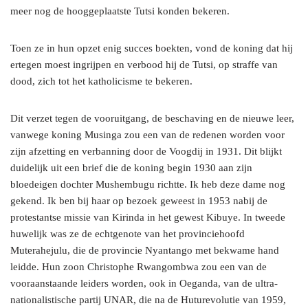
meer nog de hooggeplaatste Tutsi konden bekeren.
Toen ze in hun opzet enig succes boekten, vond de koning dat hij
ertegen moest ingrijpen en verbood hij de Tutsi, op straffe van
dood, zich tot het katholicisme te bekeren.
Dit verzet tegen de vooruitgang, de beschaving en de nieuwe leer,
vanwege koning Musinga zou een van de redenen worden voor
zijn afzetting en verbanning door de Voogdij in 1931. Dit blijkt
duidelijk uit een brief die de koning begin 1930 aan zijn
bloedeigen dochter Mushembugu richtte. Ik heb deze dame nog
gekend. Ik ben bij haar op bezoek geweest in 1953 nabij de
protestantse missie van Kirinda in het gewest Kibuye. In tweede
huwelijk was ze de echtgenote van het provinciehoofd
Muterahejulu, die de provincie Nyantango met bekwame hand
leidde. Hun zoon Christophe Rwangombwa zou een van de
vooraanstaande leiders worden, ook in Oeganda, van de ultra-
nationalistische partij UNAR, die na de Huturevolutie van 1959,