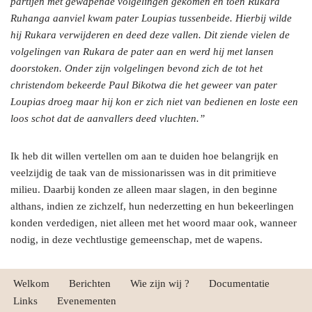
partijen met gewapende volgelingen gekomen en toen Rukara
Ruhanga aanviel kwam pater Loupias tussenbeide. Hierbij wilde
hij Rukara verwijderen en deed deze vallen. Dit ziende vielen de
volgelingen van Rukara de pater aan en werd hij met lansen
doorstoken. Onder zijn volgelingen bevond zich de tot het
christendom bekeerde Paul Bikotwa die het geweer van pater
Loupias droeg maar hij kon er zich niet van bedienen en loste een
loos schot dat de aanvallers deed vluchten.”
Ik heb dit willen vertellen om aan te duiden hoe belangrijk en
veelzijdig de taak van de missionarissen was in dit primitieve
milieu. Daarbij konden ze alleen maar slagen, in den beginne
althans, indien ze zichzelf, hun nederzetting en hun bekeerlingen
konden verdedigen, niet alleen met het woord maar ook, wanneer
nodig, in deze vechtlustige gemeenschap, met de wapens.
Welkom
Berichten
Wie zijn wij ?
Documentatie
Links
Evenementen