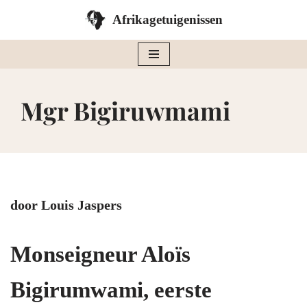
Afrikagetuigenissen
Ga
naar
de
inhoud
Mgr Bigiruwmami
door Louis Jaspers
Monseigneur Aloïs
Bigirumwami, eerste