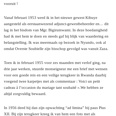
vooruit !
Vanaf februari 1953 werd ik in het nieuwe gewest Kibuye
aangesteld als eerstaanwezend adjunct-gewestbeheerder en… dit
lag in het bisdom van Mgr. Bigirumwami. In deze hoedanigheid
had ik met hem te doen en steeds gaf hij blijk van waardering en
belangstelling. Ik was meermaals op bezoek in Nyundo, ook al
omdat Overste Soubielle zijn bisschop gevolgd was vanuit Zaza.
Toen ik in februari 1955 voor zes maanden met verlof ging, na
drie jaar werken, stuurde monseigneur me een brief met wensen
voor een goede reis en een veilige terugkeer in Rwanda daarbij
voegend twee karpetjes met als commentaar : Voici un petit
cadeau à l’occasion du mariage tant souhaité ».We hebben ze
altijd zorgvuldig bewaard.
In 1956 deed hij dan zijn opwachting “ad limina” bij paus Pius
XII. Bij zijn terugkeer kreeg ik van hem een foto met als