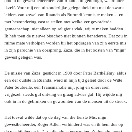
ook al de gewestbeheerders van Ruanda uitgenodigd, waaronder
ikzelf. Voor mij een uitzonderlijke gelegenheid om met de zwarte
leiders van zowel van Ruanda als Burundi kennis te maken… en
met bewondering vast te stellen met welke ver gevorderde
gemeenschap, niet alleen op religieus vlak, wij te maken hadden.
Ik heb toen de nieuwe bisschop niet kunnen benaderen. Dat zou in
ruime mate verholpen worden bij het opdragen van zijn eerste mis
in zijn parochie van oorsprong, Zaza, die in het oosten van “mijn”
gewest gelegen was.
De missie van Zaza, gesticht in 1900 door Pater Barthélémy, aldus
een der oudste in Ruanda, werd in mijn tijd geleid door de Witte
Pater Soubielle, een Fransman,die mij, jong en onervaren
vrijgezel, steeds gul ontving en graag advies gaf. Hij wijdde mij
ook in in de gebruiken en gewoonten van de mensen uit de streek.
Het toeval wilde dat op de dag van die Eerste Mis, mijn
gewestbeheerder, Roger Adler, verhinderd was en ik hem dus op
de plechtigheden in Zaza diende te vervangen. Zodoende moest