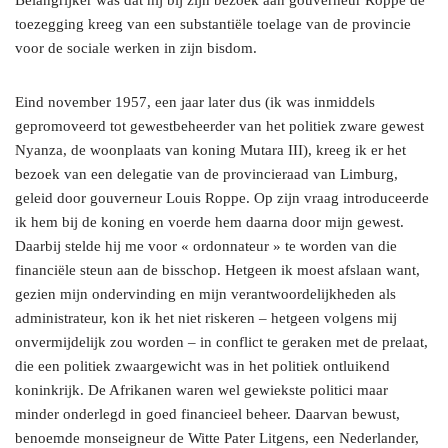
Belangrijker was dat hij bij zijn bezoek aan gouverneur Roppe de
toezegging kreeg van een substantiële toelage van de provincie
voor de sociale werken in zijn bisdom.
Eind november 1957, een jaar later dus (ik was inmiddels
gepromoveerd tot gewestbeheerder van het politiek zware gewest
Nyanza, de woonplaats van koning Mutara III), kreeg ik er het
bezoek van een delegatie van de provincieraad van Limburg,
geleid door gouverneur Louis Roppe. Op zijn vraag introduceerde
ik hem bij de koning en voerde hem daarna door mijn gewest.
Daarbij stelde hij me voor « ordonnateur » te worden van die
financiële steun aan de bisschop. Hetgeen ik moest afslaan want,
gezien mijn ondervinding en mijn verantwoordelijkheden als
administrateur, kon ik het niet riskeren – hetgeen volgens mij
onvermijdelijk zou worden – in conflict te geraken met de prelaat,
die een politiek zwaargewicht was in het politiek ontluikend
koninkrijk. De Afrikanen waren wel gewiekste politici maar
minder onderlegd in goed financieel beheer. Daarvan bewust,
benoemde monseigneur de Witte Pater Litgens, een Nederlander,