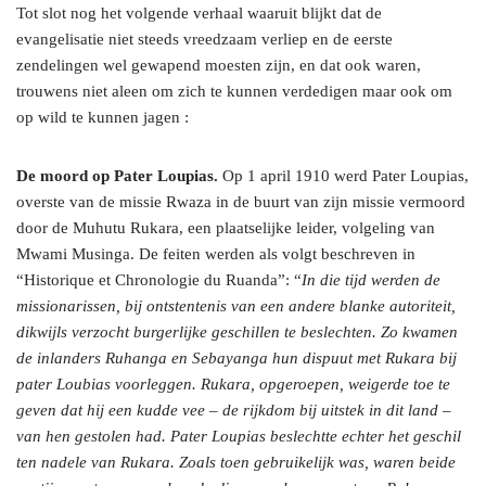
Tot slot nog het volgende verhaal waaruit blijkt dat de
evangelisatie niet steeds vreedzaam verliep en de eerste
zendelingen wel gewapend moesten zijn, en dat ook waren,
trouwens niet aleen om zich te kunnen verdedigen maar ook om
op wild te kunnen jagen :
De moord op Pater Loupias.
Op 1 april 1910 werd Pater Loupias,
overste van de missie Rwaza in de buurt van zijn missie vermoord
door de Muhutu Rukara, een plaatselijke leider, volgeling van
Mwami Musinga. De feiten werden als volgt beschreven in
“Historique et Chronologie du Ruanda”: “
In die tijd werden de
missionarissen, bij ontstentenis van een andere blanke autoriteit,
dikwijls verzocht burgerlijke geschillen te beslechten. Zo kwamen
de inlanders Ruhanga en Sebayanga hun dispuut met Rukara bij
pater Loubias voorleggen. Rukara, opgeroepen, weigerde toe te
geven dat hij een kudde vee – de rijkdom bij uitstek in dit land –
van hen gestolen had. Pater Loupias beslechtte echter het geschil
ten nadele van Rukara. Zoals toen gebruikelijk was, waren beide