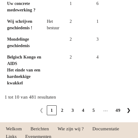
Uw concrete
1
6
medewerking ?
Wij schrijven
Het
2
1
geschiedenis !
bestuur
Mondelinge
2
3
geschiedenis
Belgisch Kongo en
2
4
AIDS
Het einde van een
hardnekkige
kwakkel
1 tot 10 van 481 resultaten
…
❮
1
2
3
4
5
49
❯
Welkom
Berichten
Wie zijn wij ?
Documentatie
Links
Evenementen