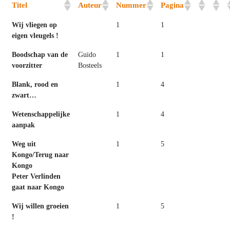
Titel
Auteur
Nummer
Pagina
Wij vliegen op
1
1
eigen vleugels !
Boodschap van de
Guido
1
1
voorzitter
Bosteels
Blank, rood en
1
4
zwart…
Wetenschappelijke
1
4
aanpak
Weg uit
1
5
Kongo/Terug naar
Kongo
Peter Verlinden
gaat naar Kongo
Wij willen groeien
1
5
!