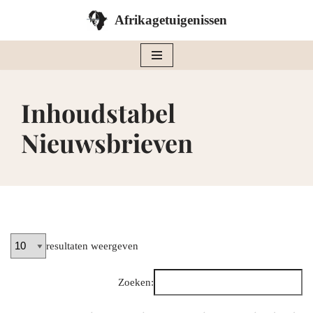
Afrikagetuigenissen
Ga
naar
de
inhoud
Inhoudstabel
Nieuwsbrieven
resultaten weergeven
Zoeken: