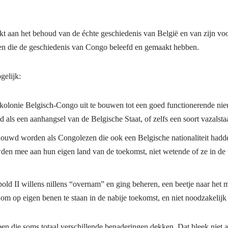
rkt aan het behoud van de échte geschiedenis van België en van zijn vo
en die de geschiedenis van Congo beleefd en gemaakt hebben.
gelijk:
 kolonie Belgisch-Congo uit te bouwen tot een goed functionerende ni
ls een aanhangsel van de Belgische Staat, of zelfs een soort vazalstaa
ouwd worden als Congolezen die ook een Belgische nationaliteit hadd
den mee aan hun eigen land van de toekomst, niet wetende of ze in de
old II willens nillens “overnam” en ging beheren, een beetje naar het m
 om op eigen benen te staan in de nabije toekomst, en niet noodzakelijk 
n die soms totaal verschillende benaderingen dekken. Dat bleek niet all