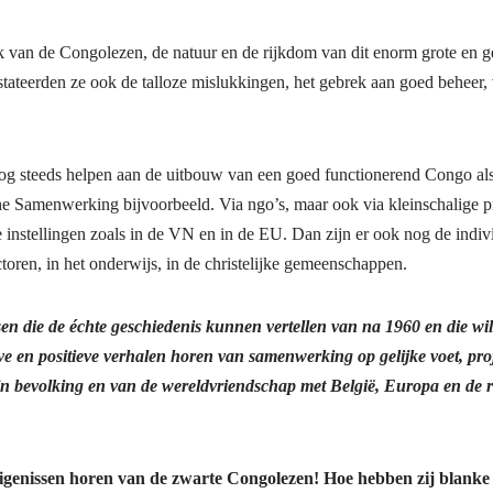
an de Congolezen, de natuur en de rijkdom van dit enorm grote en ged
ateerden ze ook de talloze mislukkingen, het gebrek aan goed beheer, v
og steeds helpen aan de uitbouw van een goed functionerend Congo als on
 Samenwerking bijvoorbeeld. Via ngo’s, maar ook via kleinschalige pr
e instellingen zoals in de VN en in de EU. Dan zijn er ook nog de indiv
toren, in het onderwijs, in de christelijke gemeenschappen.
sen die de échte geschiedenis kunnen vertellen van na 1960 en die wi
eve en positieve verhalen horen van samenwerking op gelijke voet, 
n bevolking en van de wereldvriendschap met België, Europa en de r
tuigenissen horen van de zwarte Congolezen! Hoe hebben zij blanke