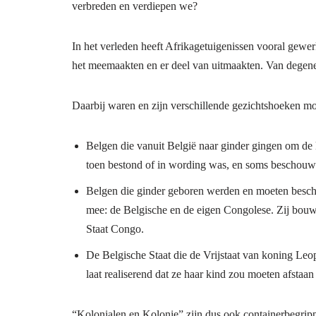
verbreden en verdiepen we?
In het verleden heeft Afrikagetuigenissen vooral gewe
het meemaakten en er deel van uitmaakten. Van degen
Daarbij waren en zijn verschillende gezichtshoeken mo
Belgen die vanuit België naar ginder gingen om de
toen bestond of in wording was, en soms beschouwd a
Belgen die ginder geboren werden en moeten besch
mee: de Belgische en de eigen Congolese. Zij bouw
Staat Congo.
De Belgische Staat die de Vrijstaat van koning Leop
laat realiserend dat ze haar kind zou moeten afstaan
“Kolonialen en Kolonie” zijn dus ook containerbegrippe