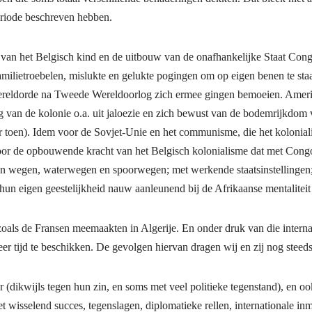
eriode beschreven hebben.
van het Belgisch kind en de uitbouw van de onafhankelijke Staat Congo
milietroebelen, mislukte en gelukte pogingen om op eigen benen te sta
reldorde na Tweede Wereldoorlog zich ermee gingen bemoeien. Amerik
ng van de kolonie o.a. uit jaloezie en zich bewust van de bodemrijkdo
 toen). Idem voor de Sovjet-Unie en het communisme, die het koloniali
voor de opbouwende kracht van het Belgisch kolonialisme dat met Cong
 van wegen, waterwegen en spoorwegen; met werkende staatsinstellinge
n eigen geestelijkheid nauw aanleunend bij de Afrikaanse mentaliteit 
zoals de Fransen meemaakten in Algerije. En onder druk van die interna
 tijd te beschikken. De gevolgen hiervan dragen wij en zij nog steeds
 (dikwijls tegen hun zin, en soms met veel politieke tegenstand), en o
t wisselend succes, tegenslagen, diplomatieke rellen, internationale i