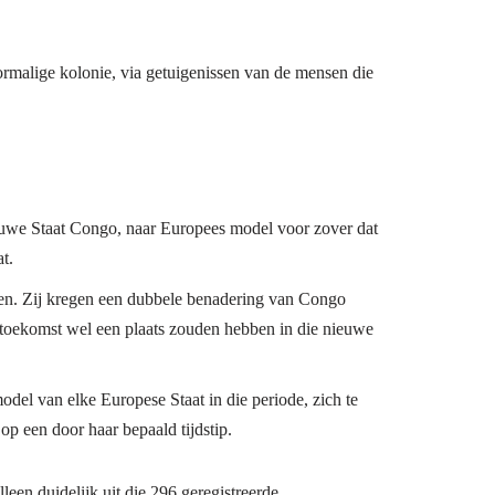
ormalige kolonie, via getuigenissen van de mensen die
euwe Staat Congo, naar Europees model voor zover dat
t.
en. Zij kregen een dubbele benadering van Congo
 toekomst wel een plaats zouden hebben in die nieuwe
odel van elke Europese Staat in die periode, zich te
op een door haar bepaald tijdstip.
een duidelijk uit die 296 geregistreerde