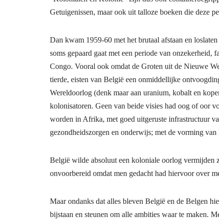
Getuigenissen, maar ook uit talloze boeken die deze p
Dan kwam 1959-60 met het brutaal afstaan en loslaten 
soms gepaard gaat met een periode van onzekerheid, fa
Congo. Vooral ook omdat de Groten uit de Nieuwe We
tierde, eisten van België een onmiddellijke ontvoogdi
Wereldoorlog (denk maar aan uranium, kobalt en koper
kolonisatoren. Geen van beide visies had oog of oor 
worden in Afrika, met goed uitgeruste infrastructuur
gezondheidszorgen en onderwijs; met de vorming van hu
België wilde absoluut een koloniale oorlog vermijden 
onvoorbereid omdat men gedacht had hiervoor over meer
Maar ondanks dat alles bleven België en de Belgen hier
bijstaan en steunen om alle ambities waar te maken. Me