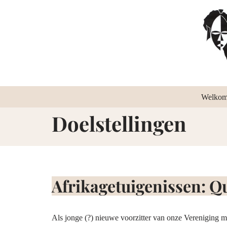
Ga
naar
de
inhoud
Welko
Doelstellingen
Afrikagetuigenissen: Q
Als jonge (?) nieuwe voorzitter van onze Vereniging m